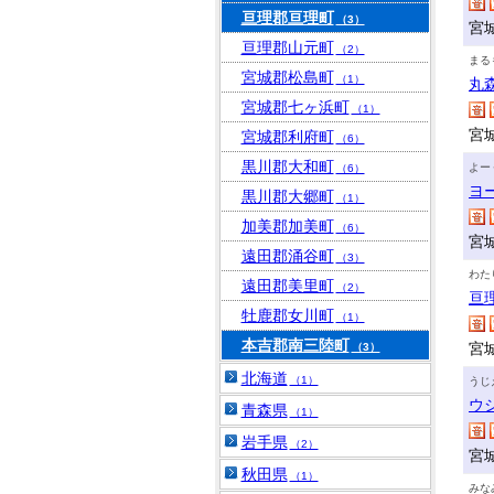
亘理郡亘理町
（3）
宮
亘理郡山元町
（2）
まる
宮城郡松島町
（1）
丸
宮城郡七ヶ浜町
（1）
宮
宮城郡利府町
（6）
黒川郡大和町
よー
（6）
ヨ
黒川郡大郷町
（1）
加美郡加美町
（6）
宮
遠田郡涌谷町
（3）
わた
遠田郡美里町
（2）
亘
牡鹿郡女川町
（1）
本吉郡南三陸町
宮
（3）
北海道
（1）
うじ
ウ
青森県
（1）
岩手県
（2）
宮
秋田県
（1）
みな