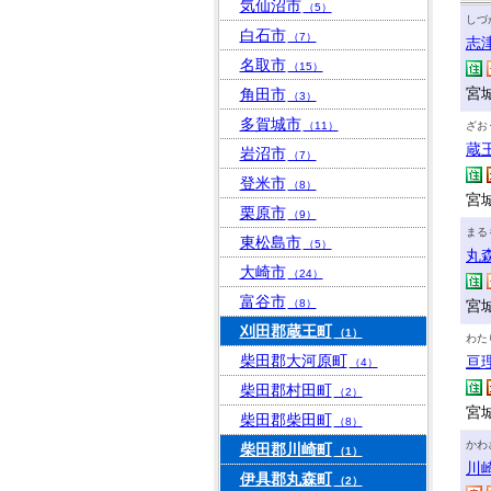
気仙沼市
（5）
しづ
白石市
（7）
志
名取市
（15）
宮
角田市
（3）
多賀城市
（11）
ざお
蔵
岩沼市
（7）
登米市
（8）
宮
栗原市
（9）
まる
東松島市
（5）
丸
大崎市
（24）
富谷市
（8）
宮
刈田郡蔵王町
（1）
わた
柴田郡大河原町
亘
（4）
柴田郡村田町
（2）
宮
柴田郡柴田町
（8）
かわ
柴田郡川崎町
（1）
川
伊具郡丸森町
（2）