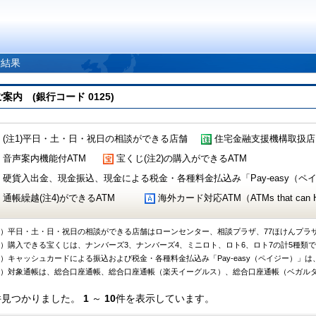
索結果
 (銀行コード 0125)
(注1)平日・土・日・祝日の相談ができる店舗
住宅金融支援機構取扱店
音声案内機能付ATM
宝くじ(注2)の購入ができるATM
硬貨入出金、現金振込、現金による税金・各種料金払込み「Pay-easy（ペイジ
通帳繰越(注4)ができるATM
海外カード対応ATM（ATMs that can Handl
1）平日・土・日・祝日の相談ができる店舗はローンセンター、相談プラザ、77ほけんプラ
2）購入できる宝くじは、ナンバーズ3、ナンバーズ4、ミニロト、ロト6、ロト7の計5種類
3）キャッシュカードによる振込および税金・各種料金払込み「Pay-easy（ペイジー）」は
4）対象通帳は、総合口座通帳、総合口座通帳（楽天イーグルス）、総合口座通帳（ベガル
件見つかりました。
1
～
10
件を表示しています。