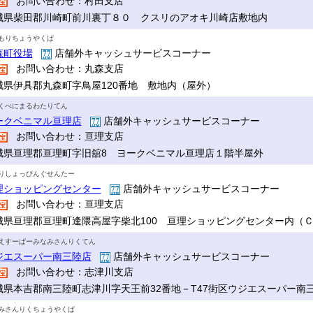
お問い合わせ：村田支店
城県柴田郡川崎町前川裏丁８０ クスリのアオキ川崎店敷地内
もりちょうやくば
森町役場
店舗外キャッシュサービスコーナー
お問い合わせ：丸森支店
城県伊具郡丸森町字鳥屋120番地 敷地内（屋外）
くべにまるわたりてん
ークベニマル亘理店
店舗外キャッシュサービスコーナー
お問い合わせ：亘理支店
城県亘理郡亘理町字旧舘8 ヨークベニマル亘理店１階半屋外
りしょっぴんぐせんたー
理ショッピングセンター
店舗外キャッシュサービスコーナー
お問い合わせ：亘理支店
城県亘理郡亘理町逢隈高屋字柴北100 亘理ショッピングセンター内（
えすーぱーみなみさんりくてん
ジエスーパー南三陸店
店舗外キャッシュサービスコーナー
お問い合わせ：志津川支店
城県本吉郡南三陸町志津川字天王前32番地－T47街区ウジエスーパー南
みさんりくちょうやくば