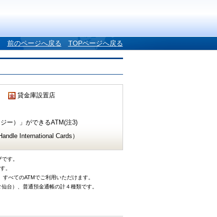
前のページへ戻る
TOPページへ戻る
貸金庫設置店
ー）」ができるATM(注3)
e International Cards）
ザです。
です。
、すべてのATMでご利用いただけます。
タ仙台）、普通預金通帳の計４種類です。