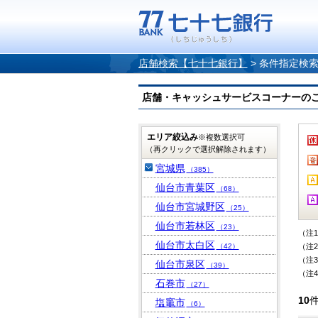
店舗検索【七十七銀行】
>
条件指定検
店舗・キャッシュサービスコーナーのご案内
エリア絞込み
※複数選択可
（再クリックで選択解除されます）
宮城県
（385）
仙台市青葉区
（68）
仙台市宮城野区
（25）
仙台市若林区
（23）
（注
仙台市太白区
（42）
（注
（注
仙台市泉区
（39）
（注
石巻市
（27）
10
塩竈市
（6）