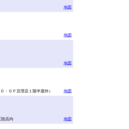
地図
地図
地図
ＣＯ・ＯＰ亘理店１階半屋外）
地図
三陸店内
地図