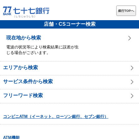
銀行TOPへ
店舗・CSコーナー検索
現在地から検索
電波の状況等により検索結果に誤差が生
じる場合がございます。
エリアから検索
サービス条件から検索
フリーワード検索
コンビニATM（イーネット、ローソン銀行、セブン銀行）
ATM機能