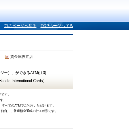
前のページへ戻る
TOPページへ戻る
貸金庫設置店
ー）」ができるATM(注3)
e International Cards）
ザです。
です。
、すべてのATMでご利用いただけます。
タ仙台）、普通預金通帳の計４種類です。