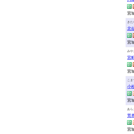
宮城
きた
北
宮
みや
宮
宮城
こま
小
宮城
あら
荒
宮