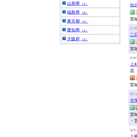
山形県
（1）
仙
福島県
（8）
宮
東京都
（2）
ふつ
愛知県
（1）
二
大阪府
（1）
宮
かみ
上
店
宮
だい
大
宮
・
はち
八