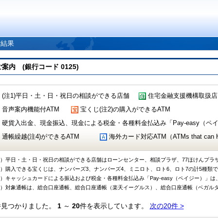
索結果
 (銀行コード 0125)
(注1)平日・土・日・祝日の相談ができる店舗
住宅金融支援機構取扱店
音声案内機能付ATM
宝くじ(注2)の購入ができるATM
硬貨入出金、現金振込、現金による税金・各種料金払込み「Pay-easy（ペイジ
通帳繰越(注4)ができるATM
海外カード対応ATM（ATMs that can Handl
1）平日・土・日・祝日の相談ができる店舗はローンセンター、相談プラザ、77ほけんプラ
2）購入できる宝くじは、ナンバーズ3、ナンバーズ4、ミニロト、ロト6、ロト7の計5種類
3）キャッシュカードによる振込および税金・各種料金払込み「Pay-easy（ペイジー）」は
4）対象通帳は、総合口座通帳、総合口座通帳（楽天イーグルス）、総合口座通帳（ベガル
件見つかりました。
1
～
20
件を表示しています。
次の20件 >