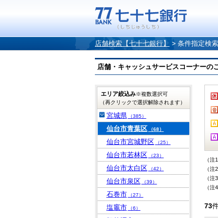
店舗検索【七十七銀行】
>
条件指定検
店舗・キャッシュサービスコーナーのご案内
エリア絞込み
※複数選択可
（再クリックで選択解除されます）
宮城県
（385）
仙台市青葉区
（68）
仙台市宮城野区
（25）
仙台市若林区
（23）
（注
仙台市太白区
（42）
（注
（注
仙台市泉区
（39）
（注
石巻市
（27）
73
塩竈市
（6）