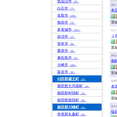
気仙沼市
（5）
ほん
白石市
（7）
本
名取市
（15）
宮城
角田市
（3）
多賀城市
（11）
じぇ
Ｊ
岩沼市
（7）
登米市
（8）
宮
栗原市
（9）
みな
東松島市
（5）
南
大崎市
（24）
富谷市
（8）
宮城
刈田郡蔵王町
（1）
なか
柴田郡大河原町
名
（4）
柴田郡村田町
（2）
宮城
柴田郡柴田町
（8）
せん
柴田郡川崎町
（1）
仙
伊具郡丸森町
（2）