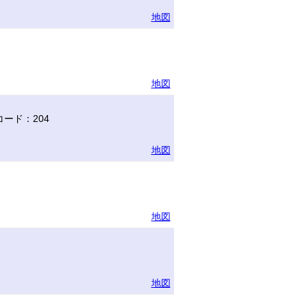
地図
地図
ード：204
地図
地図
地図