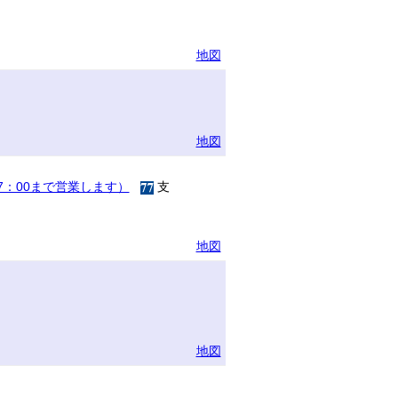
地図
地図
17：00まで営業します）
支
地図
地図