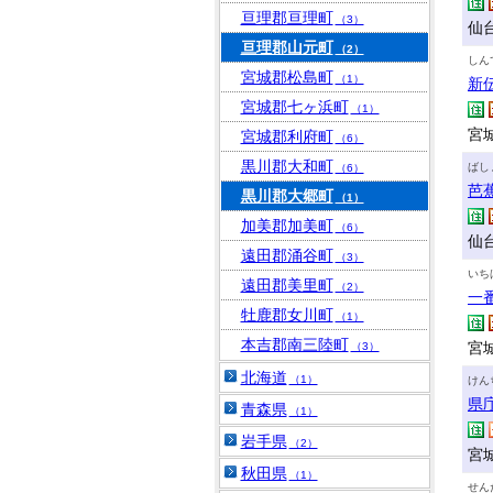
亘理郡亘理町
（3）
仙
亘理郡山元町
（2）
しん
宮城郡松島町
（1）
新
宮城郡七ヶ浜町
（1）
宮城
宮城郡利府町
（6）
黒川郡大和町
ばし
（6）
芭
黒川郡大郷町
（1）
加美郡加美町
（6）
仙
遠田郡涌谷町
（3）
いち
遠田郡美里町
（2）
一
牡鹿郡女川町
（1）
本吉郡南三陸町
宮城
（3）
北海道
（1）
けん
県
青森県
（1）
岩手県
（2）
宮
秋田県
（1）
せん