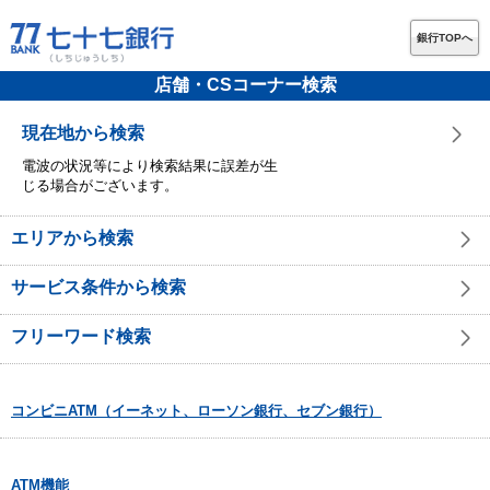
銀行TOPへ
店舗・CSコーナー検索
現在地から検索
電波の状況等により検索結果に誤差が生
じる場合がございます。
エリアから検索
サービス条件から検索
フリーワード検索
コンビニATM（イーネット、ローソン銀行、セブン銀行）
ATM機能