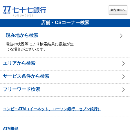
銀行TOPへ
店舗・CSコーナー検索
現在地から検索
電波の状況等により検索結果に誤差が生
じる場合がございます。
エリアから検索
サービス条件から検索
フリーワード検索
コンビニATM（イーネット、ローソン銀行、セブン銀行）
ATM機能