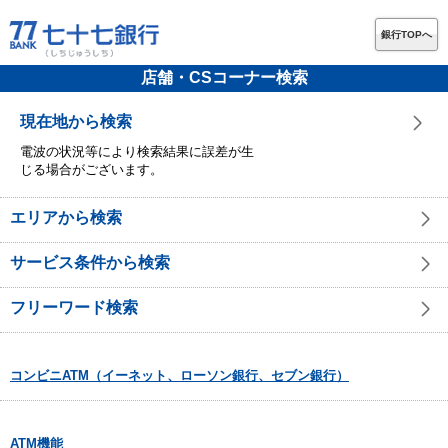
銀行TOPへ
店舗・CSコーナー検索
現在地から検索
電波の状況等により検索結果に誤差が生
じる場合がございます。
エリアから検索
サービス条件から検索
フリーワード検索
コンビニATM（イーネット、ローソン銀行、セブン銀行）
ATM機能