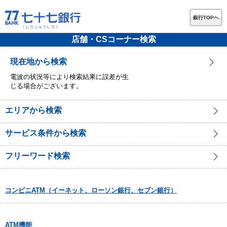
銀行TOPへ
店舗・CSコーナー検索
現在地から検索
電波の状況等により検索結果に誤差が生
じる場合がございます。
エリアから検索
サービス条件から検索
フリーワード検索
コンビニATM（イーネット、ローソン銀行、セブン銀行）
ATM機能