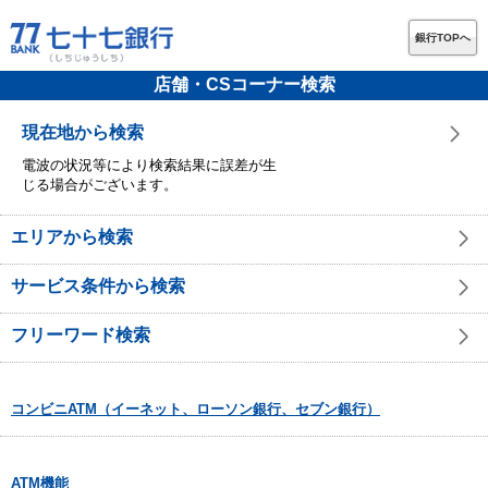
銀行TOPへ
店舗・CSコーナー検索
現在地から検索
電波の状況等により検索結果に誤差が生
じる場合がございます。
エリアから検索
サービス条件から検索
フリーワード検索
コンビニATM（イーネット、ローソン銀行、セブン銀行）
ATM機能