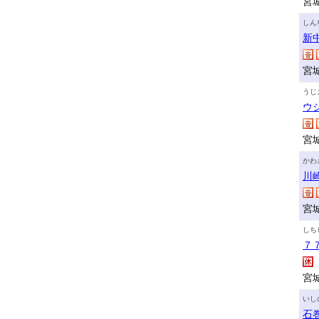
宮
しん
新
宮
うじ
ウ
宮
かわ
川
宮
しち
７
宮
いし
石