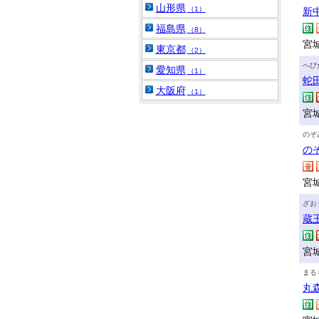
山形県
（1）
新
福島県
（8）
宮
東京都
（2）
へび
愛知県
（1）
蛇
大阪府
（1）
宮城
のぞ
の
宮
ざお
蔵
宮
まる
丸