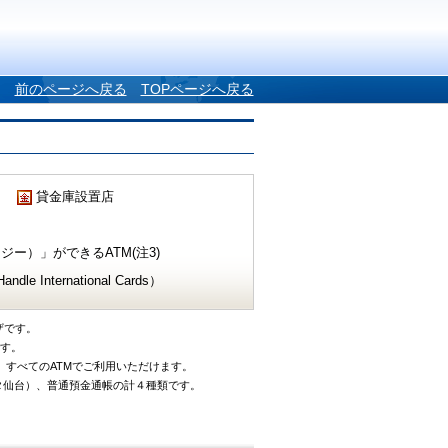
前のページへ戻る
TOPページへ戻る
貸金庫設置店
ー）」ができるATM(注3)
e International Cards）
ザです。
です。
、すべてのATMでご利用いただけます。
タ仙台）、普通預金通帳の計４種類です。