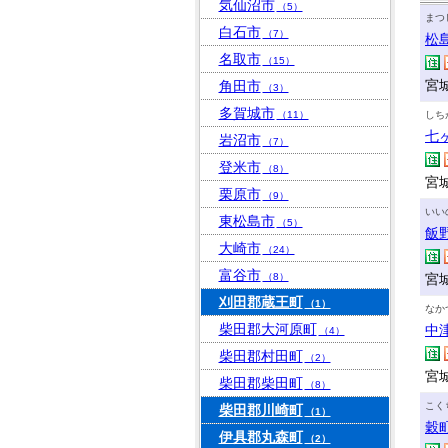
気仙沼市
（5）
まつ
白石市
（7）
松
名取市
（15）
宮
角田市
（3）
多賀城市
（11）
しち
七
岩沼市
（7）
登米市
（8）
宮
栗原市
（9）
いい
東松島市
（5）
飯
大崎市
（24）
富谷市
（8）
宮
刈田郡蔵王町
（1）
なか
柴田郡大河原町
中
（4）
柴田郡村田町
（2）
宮
柴田郡柴田町
（8）
こく
柴田郡川崎町
（1）
穀
伊具郡丸森町
（2）