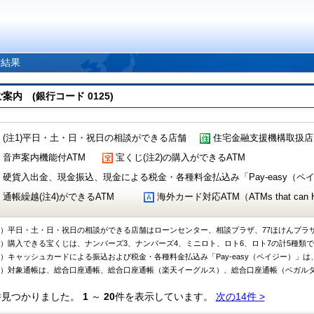
索結果
 (銀行コード 0125)
(注1)平日・土・日・祝日の相談ができる店舗
住宅金融支援機構取扱店
音声案内機能付ATM
宝くじ(注2)の購入ができるATM
硬貨入出金、現金振込、現金による税金・各種料金払込み「Pay-easy（ペイジ
通帳繰越(注4)ができるATM
海外カード対応ATM（ATMs that can Handl
1）平日・土・日・祝日の相談ができる店舗はローンセンター、相談プラザ、77ほけんプラ
2）購入できる宝くじは、ナンバーズ3、ナンバーズ4、ミニロト、ロト6、ロト7の計5種類
3）キャッシュカードによる振込および税金・各種料金払込み「Pay-easy（ペイジー）」は
4）対象通帳は、総合口座通帳、総合口座通帳（楽天イーグルス）、総合口座通帳（ベガル
件見つかりました。
1
～
20
件を表示しています。
次の14件 >