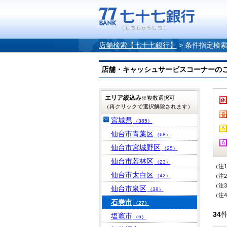
店舗検索【七十七銀行】
>
条件指定検
店舗・キャッシュサービスコーナーのご案内
エリア絞込み
※複数選択可
（再クリックで選択解除されます）
宮城県
（385）
仙台市青葉区
（68）
仙台市宮城野区
（25）
仙台市若林区
（23）
（注
仙台市太白区
（42）
（注
（注
仙台市泉区
（39）
（注
石巻市
（27）
34
塩竈市
（6）