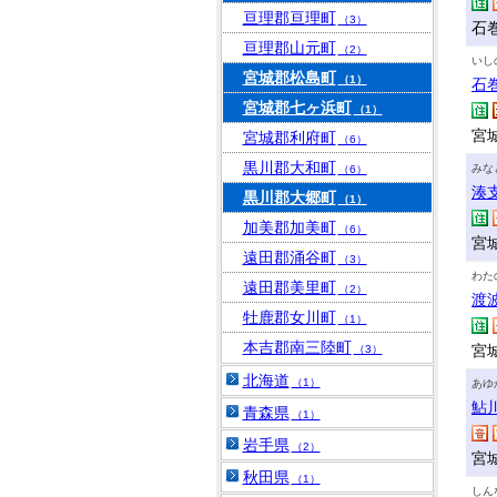
亘理郡亘理町
（3）
石巻
亘理郡山元町
（2）
いし
宮城郡松島町
（1）
石
宮城郡七ヶ浜町
（1）
宮城
宮城郡利府町
（6）
黒川郡大和町
みな
（6）
湊
黒川郡大郷町
（1）
加美郡加美町
（6）
宮
遠田郡涌谷町
（3）
わた
遠田郡美里町
（2）
渡
牡鹿郡女川町
（1）
本吉郡南三陸町
宮
（3）
北海道
（1）
あゆ
鮎
青森県
（1）
岩手県
（2）
宮
秋田県
（1）
しん