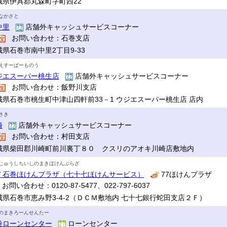
城県伊具郡丸森町字町西22
なかさと
中里
店舗外キャッシュサービスコーナー
お問い合わせ：石巻支店
城県石巻市南中里2丁目9-33
えすーぱーものう
ジエスーパー桃生店
店舗外キャッシュサービスコーナー
お問い合わせ：飯野川支店
城県石巻市桃生町中津山四軒前33－1 ウジエスーパー桃生店 店内
さき
崎
店舗外キャッシュサービスコーナー
お問い合わせ：村田支店
城県柴田郡川崎町前川裏丁８０ クスリのアオキ川崎店敷地内
じゅうしちいしのまきほけんぷらざ
７石巻ほけんプラザ（七十七ほけんサービス）
77ほけんプラザ
お問い合わせ：0120-87-5477、022-797-6037
城県石巻市恵み野3-4-2（ＤＣＭ敷地内 七十七銀行蛇田支店２Ｆ）
のまきろーんせんたー
巻ローンセンター
ローンセンター