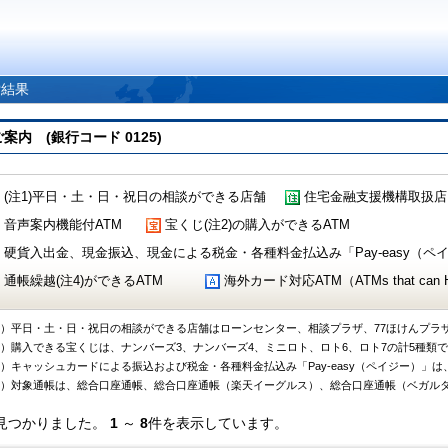
索結果
 (銀行コード 0125)
(注1)平日・土・日・祝日の相談ができる店舗
住宅金融支援機構取扱店
音声案内機能付ATM
宝くじ(注2)の購入ができるATM
硬貨入出金、現金振込、現金による税金・各種料金払込み「Pay-easy（ペイジ
通帳繰越(注4)ができるATM
海外カード対応ATM（ATMs that can Handl
1）平日・土・日・祝日の相談ができる店舗はローンセンター、相談プラザ、77ほけんプラ
2）購入できる宝くじは、ナンバーズ3、ナンバーズ4、ミニロト、ロト6、ロト7の計5種類
3）キャッシュカードによる振込および税金・各種料金払込み「Pay-easy（ペイジー）」は
4）対象通帳は、総合口座通帳、総合口座通帳（楽天イーグルス）、総合口座通帳（ベガル
見つかりました。
1
～
8
件を表示しています。