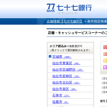
店舗検索【七十七銀行】
>
条件指定検
店舗・キャッシュサービスコーナーのご案内
エリア絞込み
※複数選択可
（再クリックで選択解除されます）
宮城県
（385）
仙台市青葉区
（68）
仙台市宮城野区
（25）
仙台市若林区
（23）
（注
仙台市太白区
（42）
（注
（注
仙台市泉区
（39）
（注
石巻市
（27）
8
件
塩竈市
（6）