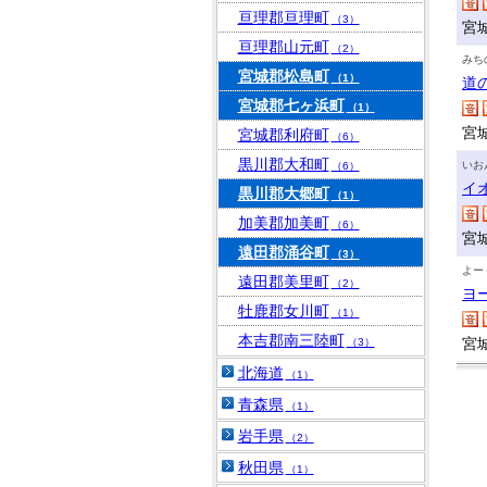
亘理郡亘理町
（3）
宮
亘理郡山元町
（2）
みち
宮城郡松島町
（1）
道
宮城郡七ヶ浜町
（1）
宮
宮城郡利府町
（6）
黒川郡大和町
いお
（6）
イ
黒川郡大郷町
（1）
加美郡加美町
（6）
宮
遠田郡涌谷町
（3）
よー
遠田郡美里町
（2）
ヨ
牡鹿郡女川町
（1）
本吉郡南三陸町
宮
（3）
北海道
（1）
青森県
（1）
岩手県
（2）
秋田県
（1）