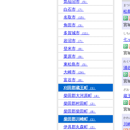
気仙沼市
（5）
まつ
白石市
（7）
松
名取市
（15）
宮
角田市
（3）
多賀城市
（11）
しち
七
岩沼市
（7）
登米市
（8）
宮
栗原市
（9）
わく
東松島市
（5）
涌
大崎市
（24）
富谷市
（8）
宮
刈田郡蔵王町
（1）
ざお
柴田郡大河原町
蔵
（4）
柴田郡村田町
（2）
宮
柴田郡柴田町
（8）
かわ
柴田郡川崎町
（1）
川
伊具郡丸森町
（2）