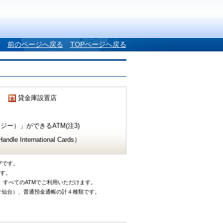
前のページへ戻る
TOPページへ戻る
貸金庫設置店
ー）」ができるATM(注3)
e International Cards）
ザです。
です。
、すべてのATMでご利用いただけます。
タ仙台）、普通預金通帳の計４種類です。