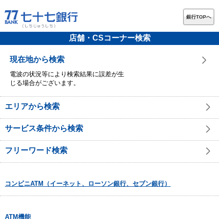
銀行TOPへ
店舗・CSコーナー検索
現在地から検索
電波の状況等により検索結果に誤差が生
じる場合がございます。
エリアから検索
サービス条件から検索
フリーワード検索
コンビニATM（イーネット、ローソン銀行、セブン銀行）
ATM機能