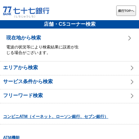
銀行TOPへ
店舗・CSコーナー検索
現在地から検索
電波の状況等により検索結果に誤差が生
じる場合がございます。
エリアから検索
サービス条件から検索
フリーワード検索
コンビニATM（イーネット、ローソン銀行、セブン銀行）
ATM機能