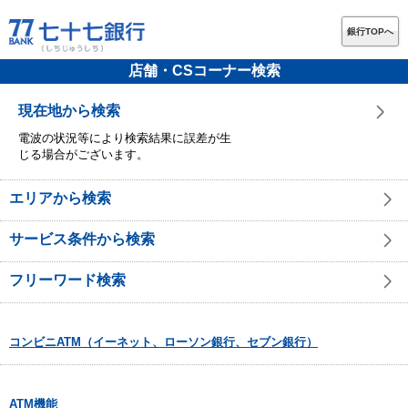
銀行TOPへ
店舗・CSコーナー検索
現在地から検索
電波の状況等により検索結果に誤差が生
じる場合がございます。
エリアから検索
サービス条件から検索
フリーワード検索
コンビニATM（イーネット、ローソン銀行、セブン銀行）
ATM機能