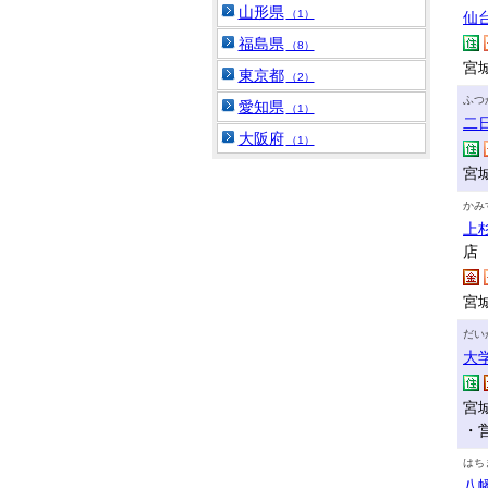
山形県
（1）
仙
福島県
（8）
宮
東京都
（2）
ふつ
愛知県
（1）
二
大阪府
（1）
宮
かみ
上
店
宮
だい
大
宮
・
はち
八