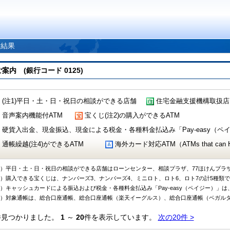
索結果
 (銀行コード 0125)
(注1)平日・土・日・祝日の相談ができる店舗
住宅金融支援機構取扱店
音声案内機能付ATM
宝くじ(注2)の購入ができるATM
硬貨入出金、現金振込、現金による税金・各種料金払込み「Pay-easy（ペイジ
通帳繰越(注4)ができるATM
海外カード対応ATM（ATMs that can Handl
1）平日・土・日・祝日の相談ができる店舗はローンセンター、相談プラザ、77ほけんプラ
2）購入できる宝くじは、ナンバーズ3、ナンバーズ4、ミニロト、ロト6、ロト7の計5種類
3）キャッシュカードによる振込および税金・各種料金払込み「Pay-easy（ペイジー）」は
4）対象通帳は、総合口座通帳、総合口座通帳（楽天イーグルス）、総合口座通帳（ベガル
件見つかりました。
1
～
20
件を表示しています。
次の20件 >