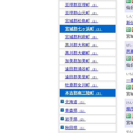
亘理郡亘理町
（3）
仙
亘理郡山元町
（2）
しん
宮城郡松島町
（1）
新
宮城郡七ヶ浜町
（1）
宮城
宮城郡利府町
（6）
黒川郡大和町
ばし
（6）
芭
黒川郡大郷町
（1）
加美郡加美町
（6）
仙
遠田郡涌谷町
（3）
いち
遠田郡美里町
（2）
一
牡鹿郡女川町
（1）
本吉郡南三陸町
宮城
（3）
北海道
（1）
けん
県
青森県
（1）
岩手県
（2）
宮
秋田県
（1）
せん