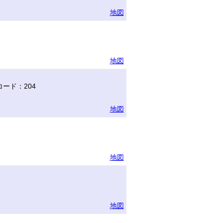
地図
地図
ード：204
地図
地図
地図