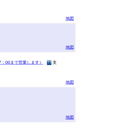
地図
地図
17：00まで営業します）
支
地図
地図