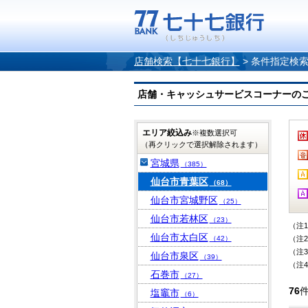
店舗検索【七十七銀行】
>
条件指定検
店舗・キャッシュサービスコーナーのご案内
エリア絞込み
※複数選択可
（再クリックで選択解除されます）
宮城県
（385）
仙台市青葉区
（68）
仙台市宮城野区
（25）
仙台市若林区
（23）
（注
仙台市太白区
（42）
（注
（注
仙台市泉区
（39）
（注
石巻市
（27）
76
塩竈市
（6）