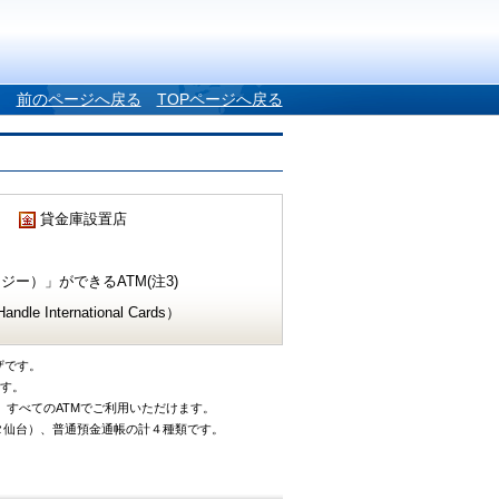
前のページへ戻る
TOPページへ戻る
貸金庫設置店
ー）」ができるATM(注3)
e International Cards）
ザです。
です。
、すべてのATMでご利用いただけます。
タ仙台）、普通預金通帳の計４種類です。