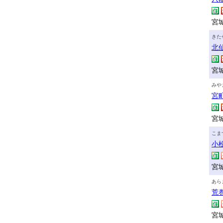
宮城
きた
北
宮
みや
宮
宮城
こま
小
宮城
あら
荒
宮