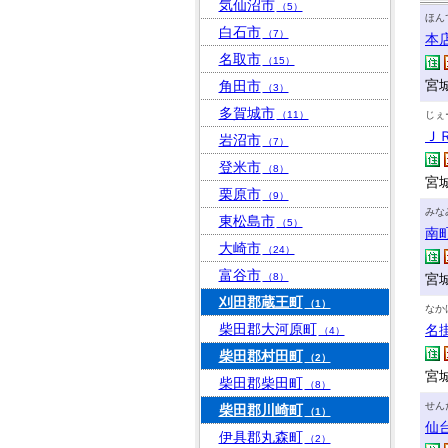
気仙沼市
（5）
ほん
白石市
（7）
本
名取市
（15）
宮城
角田市
（3）
多賀城市
（11）
じぇ
Ｊ
岩沼市
（7）
登米市
（8）
宮
栗原市
（9）
みな
東松島市
（5）
南
大崎市
（24）
富谷市
（8）
宮城
刈田郡蔵王町
（1）
なか
柴田郡大河原町
名
（4）
柴田郡村田町
（2）
宮城
柴田郡柴田町
（8）
せん
柴田郡川崎町
（1）
仙
伊具郡丸森町
（2）