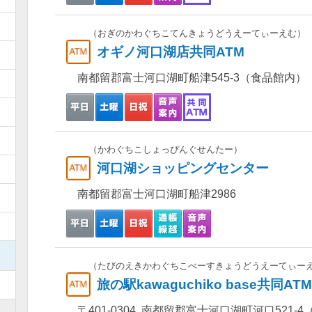
）
（おぎのかわぐちこてんきょうどうえーてぃーえむ）
オギノ河口湖店共同ATM
）
南都留郡富士河口湖町船津545-3（食品館内）
）
）
）
（かわぐちこしょっぴんぐせんたー）
河口湖ショッピングセンター
）
南都留郡富士河口湖町船津2986
）
）
）
（たびのえきかわぐちこべーすきょうどうえーてぃー
旅の駅kawaguchiko base共同ATM
）
〒401-0304 南都留郡富士河口湖町河口521-4（旅