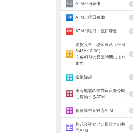
ATM平日稼働
ATM土曜日稼働
ATM日曜日・祝日稼働
硬貨入金・現金振込（平日
8:45〜18:00）
※各ATMの営業時間により
ます
通帳繰越
東海地震の警戒宣言発令時
に稼動するATM
視覚障害者対応ATM
株式会社セブン銀行との共
同ATM