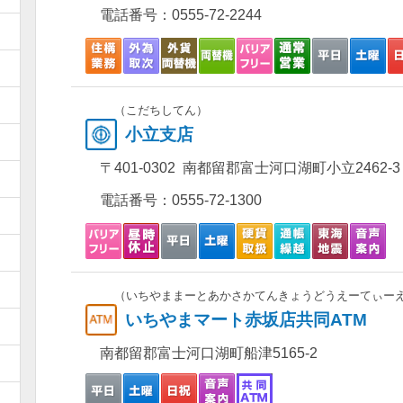
電話番号：
0555-72-2244
）
）
）
（こだちしてん）
小立支店
）
〒401-0302 南都留郡富士河口湖町小立2462-3
）
電話番号：
0555-72-1300
）
）
）
（いちやままーとあかさかてんきょうどうえーてぃー
いちやまマート赤坂店共同ATM
）
南都留郡富士河口湖町船津5165-2
）
）