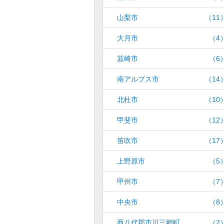
山梨市
（11
大月市
（4
韮崎市
（6
南アルプス市
（14
北杜市
（10
甲斐市
（12
笛吹市
（17
上野原市
（5
甲州市
（7
中央市
（8
西八代郡市川三郷町
（2