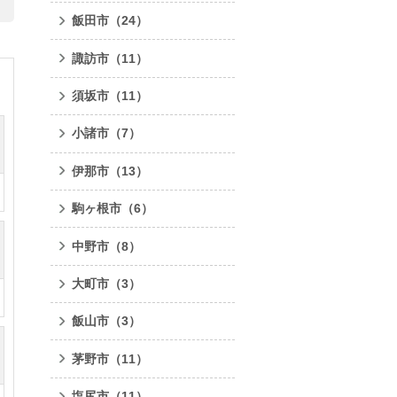
飯田市
（24）
諏訪市
（11）
須坂市
（11）
小諸市
（7）
伊那市
（13）
駒ヶ根市
（6）
中野市
（8）
大町市
（3）
飯山市
（3）
茅野市
（11）
塩尻市
（11）