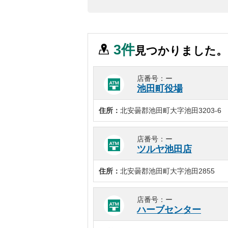
本
文
に
移
3
件
見つかりました。
動
し
ま
店番号：ー
す
池田町役場
フ
ッ
住所：
北安曇郡池田町大字池田3203-6
タ
ー
店番号：ー
情
ツルヤ池田店
報
に
住所：
北安曇郡池田町大字池田2855
移
動
し
店番号：ー
ハーブセンター
ま
す