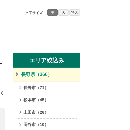
中
大
特大
文字サイズ
エリア絞込み
一
長野県
（366）
長野市
（71）
びく
松本市
（45）
上田市
（26）
岡谷市
（10）