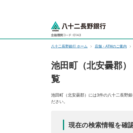
ペ
ー
ジ
八十二長野銀
内
を
移
動
八十二長野銀行 ホーム
店舗・ATMのご案内
す
る
池田町（北安曇郡）
た
め
覧
の
リ
ン
池田町（北安曇郡）には3件の八十二長野銀
ク
ださい。
で
す
ペ
現在の検索情報を確
ー
ジ