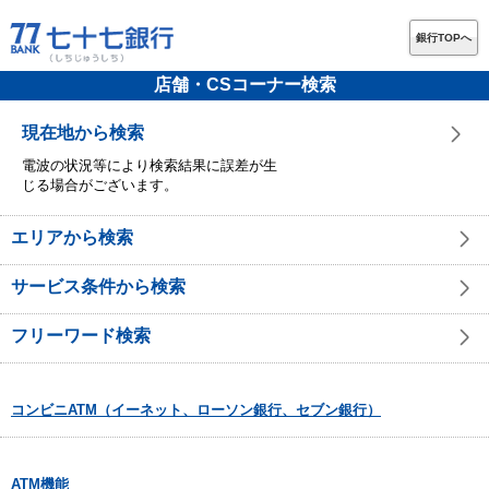
銀行TOPへ
店舗・CSコーナー検索
現在地から検索
電波の状況等により検索結果に誤差が生
じる場合がございます。
エリアから検索
サービス条件から検索
フリーワード検索
コンビニATM（イーネット、ローソン銀行、セブン銀行）
ATM機能