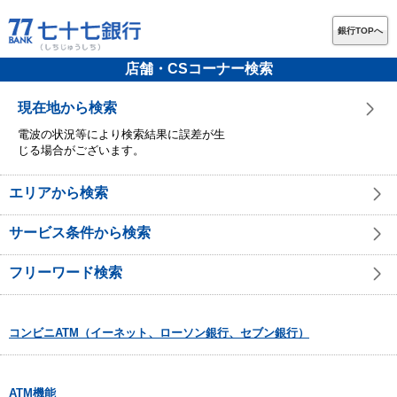
銀行TOPへ
店舗・CSコーナー検索
現在地から検索
電波の状況等により検索結果に誤差が生
じる場合がございます。
エリアから検索
サービス条件から検索
フリーワード検索
コンビニATM（イーネット、ローソン銀行、セブン銀行）
ATM機能