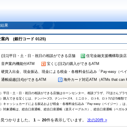
索結果
 (銀行コード 0125)
(注1)平日・土・日・祝日の相談ができる店舗
住宅金融支援機構取扱店
音声案内機能付ATM
宝くじ(注2)の購入ができるATM
硬貨入出金、現金振込、現金による税金・各種料金払込み「Pay-easy（ペイジ
通帳繰越(注4)ができるATM
海外カード対応ATM（ATMs that can Handl
1）平日・土・日・祝日の相談ができる店舗はローンセンター、相談プラザ、77ほけんプラ
2）購入できる宝くじは、ナンバーズ3、ナンバーズ4、ミニロト、ロト6、ロト7の計5種類
3）キャッシュカードによる振込および税金・各種料金払込み「Pay-easy（ペイジー）」は
4）対象通帳は、総合口座通帳、総合口座通帳（楽天イーグルス）、総合口座通帳（ベガル
件見つかりました。
1
～
20
件を表示しています。
次の20件 >