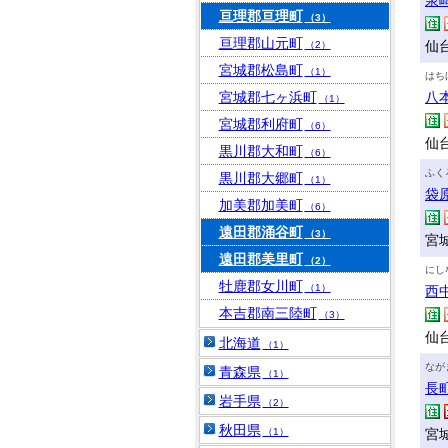
泉
亘理郡亘理町
（3）
亘理郡山元町
仙台
（2）
宮城郡松島町
（1）
はち
宮城郡七ヶ浜町
八
（1）
宮城郡利府町
（6）
仙
黒川郡大和町
（6）
ふく
黒川郡大郷町
（1）
袋
加美郡加美町
（6）
遠田郡涌谷町
（3）
宮城
遠田郡美里町
（2）
にし
牡鹿郡女川町
（1）
西
本吉郡南三陸町
（3）
仙台
北海道
（1）
なが
青森県
（1）
長
岩手県
（2）
秋田県
（1）
宮城