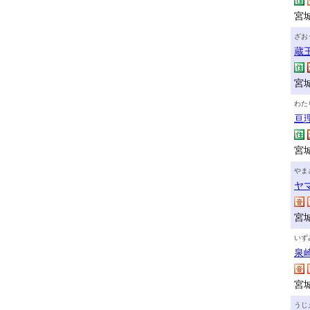
宮
ざお
蔵
宮
わた
亘
宮
やま
ヤ
宮
いず
泉
宮城
うじ