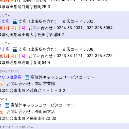
城県遠田郡涌谷町字柳町25-3
うしてん
王支店
支店（出張所を含む） 支店コード：801
お問い合わせ：0224-33-2031、022-395-5094
城県刈田郡蔵王町大字円田字西浦4-2
りしてん
理支店
支店（出張所を含む） 支店コード：808
お問い合わせ：0223-34-1171、022-395-5729
城県亘理郡亘理町字新町64-4
ざわもにわてん
マザワ茂庭店
店舗外キャッシュサービスコーナー
お問い合わせ：本店営業部
城県仙台市太白区茂庭台４－１－３２
みさき
崎
店舗外キャッシュサービスコーナー
お問い合わせ：長町南支店
県仙台市太白区長町南4-20-30
えすーぱーふくろばらてん