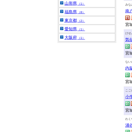
山形県
（1）
みな
南
福島県
（8）
東京都
（2）
宮
愛知県
（1）
けせ
大阪府
（1）
気
宮
ない
内
宮城
こご
小
宮
わく
涌