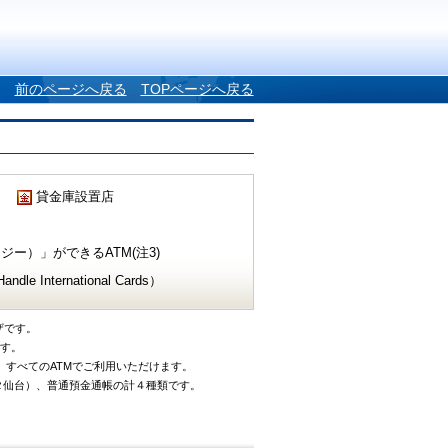
前のページへ戻る
TOPページへ戻る
貸金庫設置店
ー）」ができるATM(注3)
e International Cards）
ザです。
です。
、すべてのATMでご利用いただけます。
タ仙台）、普通預金通帳の計４種類です。