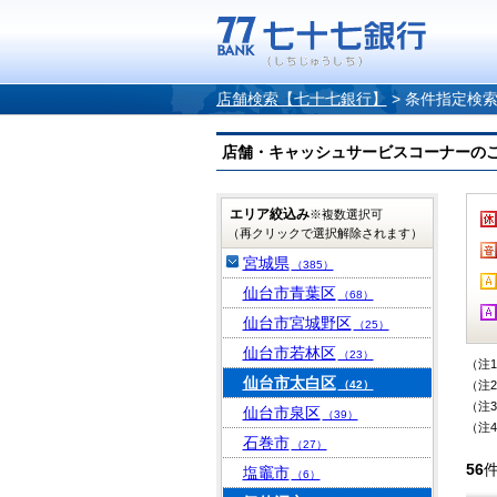
店舗検索【七十七銀行】
>
条件指定検
店舗・キャッシュサービスコーナーのご案内
エリア絞込み
※複数選択可
（再クリックで選択解除されます）
宮城県
（385）
仙台市青葉区
（68）
仙台市宮城野区
（25）
仙台市若林区
（23）
（注
仙台市太白区
（42）
（注
（注
仙台市泉区
（39）
（注
石巻市
（27）
56
塩竈市
（6）