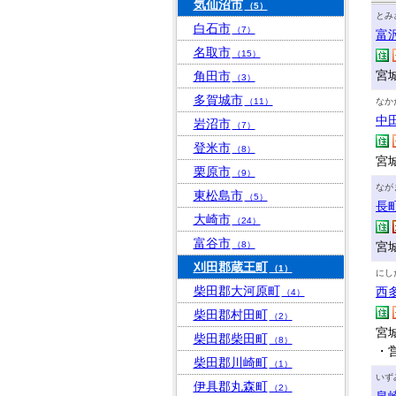
気仙沼市
（5）
とみ
白石市
（7）
富
名取市
（15）
宮
角田市
（3）
多賀城市
（11）
なか
中
岩沼市
（7）
登米市
（8）
宮城
栗原市
（9）
なが
東松島市
（5）
長
大崎市
（24）
富谷市
（8）
宮城
刈田郡蔵王町
（1）
にし
柴田郡大河原町
西
（4）
柴田郡村田町
（2）
宮城
柴田郡柴田町
（8）
・
柴田郡川崎町
（1）
いず
伊具郡丸森町
（2）