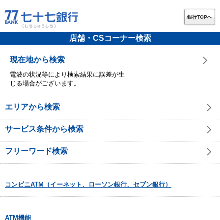
銀行TOPへ
店舗・CSコーナー検索
現在地から検索
電波の状況等により検索結果に誤差が生
じる場合がございます。
エリアから検索
サービス条件から検索
フリーワード検索
コンビニATM（イーネット、ローソン銀行、セブン銀行）
ATM機能