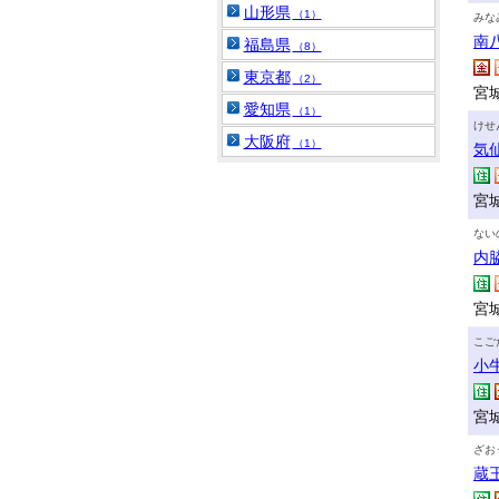
山形県
（1）
みな
南
福島県
（8）
東京都
（2）
宮
愛知県
（1）
けせ
大阪府
（1）
気
宮
ない
内
宮城
こご
小
宮
ざお
蔵