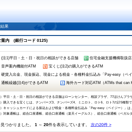
索結果
 (銀行コード 0125)
(注1)平日・土・日・祝日の相談ができる店舗
住宅金融支援機構取扱店
音声案内機能付ATM
宝くじ(注2)の購入ができるATM
硬貨入出金、現金振込、現金による税金・各種料金払込み「Pay-easy（ペイジ
通帳繰越(注4)ができるATM
海外カード対応ATM（ATMs that can Handl
1）平日・土・日・祝日の相談ができる店舗はローンセンター、相談プラザ、77ほけんプラ
2）購入できる宝くじは、ナンバーズ3、ナンバーズ4、ミニロト、ロト6、ロト7の計5種類
3）キャッシュカードによる振込および税金・各種料金払込み「Pay-easy（ペイジー）」は
4）対象通帳は、総合口座通帳、総合口座通帳（楽天イーグルス）、総合口座通帳（ベガル
件見つかりました。
1
～
20
件を表示しています。
次の20件 >