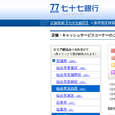
店舗検索【七十七銀行】
>
条件指定検
店舗・キャッシュサービスコーナーのご案内
エリア絞込み
※複数選択可
（再クリックで選択解除されます）
宮城県
（385）
仙台市青葉区
（68）
仙台市宮城野区
（25）
仙台市若林区
（23）
（注
仙台市太白区
（42）
（注
（注
仙台市泉区
（39）
（注
石巻市
（27）
53
塩竈市
（6）