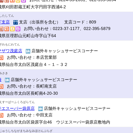
城県刈田郡蔵王町大字円田字西浦4-2
したしてん
下支店
支店（出張所を含む） 支店コード：809
お問い合わせ：0223-37-1177、022-395-5879
城県亘理郡山元町山寺字山下64
ざわもにわてん
マザワ茂庭店
店舗外キャッシュサービスコーナー
お問い合わせ：本店営業部
城県仙台市太白区茂庭台４－１－３２
みさき
崎
店舗外キャッシュサービスコーナー
お問い合わせ：長町南支店
県仙台市太白区長町南4-20-30
えすーぱーふくろばらてん
ジエスーパー袋原店
店舗外キャッシュサービスコーナー
お問い合わせ：中田支店
城県仙台市太白区袋原字台46 ウジエスーパー袋原店敷地内
じゅうしちながまちみなみほけんぷらざ