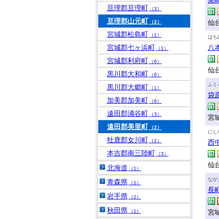
泉
亘理郡亘理町
（3）
亘理郡山元町
仙台
（2）
宮城郡松島町
（1）
はち
宮城郡七ヶ浜町
八
（1）
宮城郡利府町
（6）
仙
黒川郡大和町
（6）
ふく
黒川郡大郷町
（1）
袋
加美郡加美町
（6）
遠田郡涌谷町
（3）
宮城
遠田郡美里町
（2）
にし
牡鹿郡女川町
（1）
西
本吉郡南三陸町
（3）
仙台
北海道
（1）
なが
青森県
（1）
長
岩手県
（2）
秋田県
（1）
宮城