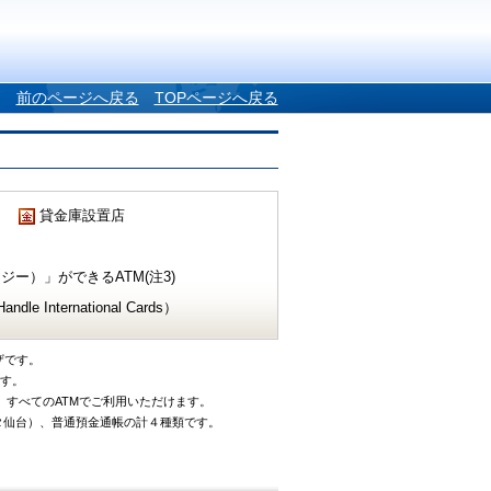
前のページへ戻る
TOPページへ戻る
貸金庫設置店
ー）」ができるATM(注3)
e International Cards）
ザです。
です。
、すべてのATMでご利用いただけます。
タ仙台）、普通預金通帳の計４種類です。