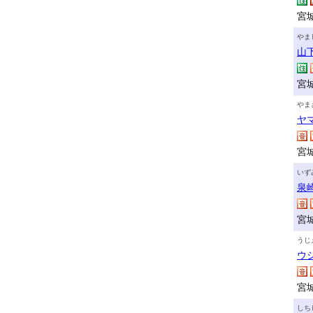
宮
やま
山
宮
やま
ヤ
宮
いず
泉
宮城
うじ
ウ
宮
しち