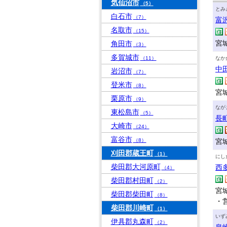
気仙沼市
（5）
とみ
白石市
（7）
富
名取市
（15）
宮
角田市
（3）
多賀城市
（11）
なか
中
岩沼市
（7）
登米市
（8）
宮城
栗原市
（9）
なが
東松島市
（5）
長
大崎市
（24）
富谷市
（8）
宮城
刈田郡蔵王町
（1）
にし
柴田郡大河原町
西
（4）
柴田郡村田町
（2）
宮城
柴田郡柴田町
（8）
・
柴田郡川崎町
（1）
いず
伊具郡丸森町
（2）