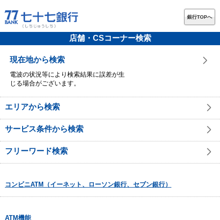
銀行TOPへ
店舗・CSコーナー検索
現在地から検索
電波の状況等により検索結果に誤差が生
じる場合がございます。
エリアから検索
サービス条件から検索
フリーワード検索
コンビニATM（イーネット、ローソン銀行、セブン銀行）
ATM機能