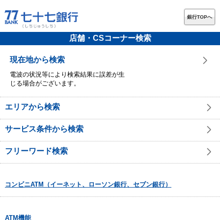
銀行TOPへ
店舗・CSコーナー検索
現在地から検索
電波の状況等により検索結果に誤差が生
じる場合がございます。
エリアから検索
サービス条件から検索
フリーワード検索
コンビニATM（イーネット、ローソン銀行、セブン銀行）
ATM機能