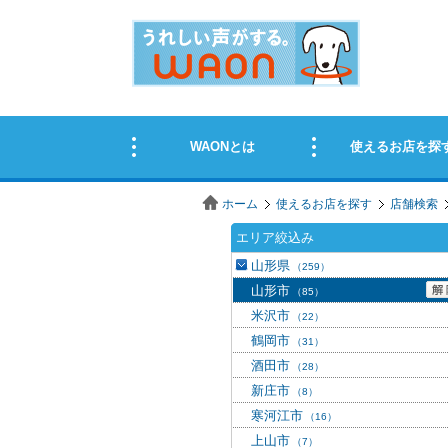
ホーム
使えるお店を探す
店舗検索
エリア絞込み
山形県
（259）
山形市
（85）
米沢市
（22）
鶴岡市
（31）
酒田市
（28）
新庄市
（8）
寒河江市
（16）
上山市
（7）