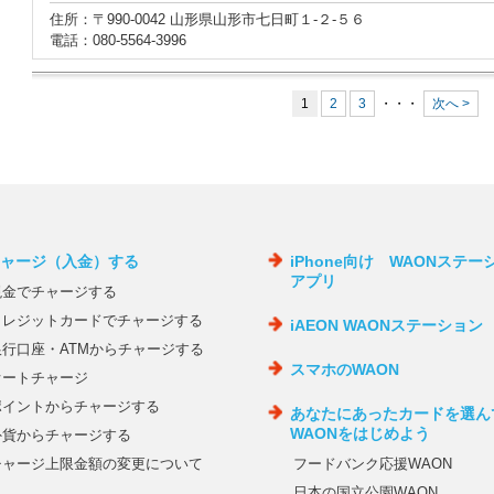
住所：〒990-0042 山形県山形市七日町１‐２‐５６
電話：080-5564-3996
1
2
3
・・・
次へ >