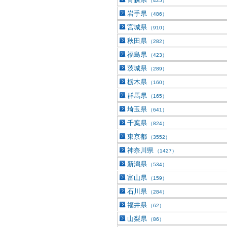
（425）
岩手県
（486）
宮城県
（910）
秋田県
（282）
福島県
（423）
茨城県
（289）
栃木県
（160）
群馬県
（165）
埼玉県
（641）
千葉県
（824）
東京都
（3552）
神奈川県
（1427）
新潟県
（534）
富山県
（159）
石川県
（284）
福井県
（62）
山梨県
（86）