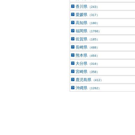
香川県
（243）
愛媛県
（317）
高知県
（180）
福岡県
（1766）
佐賀県
（185）
長崎県
（488）
熊本県
（464）
大分県
（316）
宮崎県
（358）
鹿児島県
（412）
沖縄県
（1262）