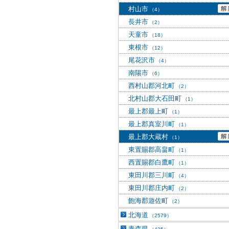
村山市
（4）
長井市
（2）
天童市
（18）
東根市
（12）
尾花沢市
（4）
南陽市
（6）
西村山郡河北町
（2）
北村山郡大石田町
（1）
最上郡最上町
（1）
最上郡真室川町
（1）
最上郡大蔵村
（1）
東置賜郡高畠町
（1）
西置賜郡白鷹町
（1）
東田川郡三川町
（4）
東田川郡庄内町
（2）
飽海郡遊佐町
（2）
北海道
（2579）
青森県