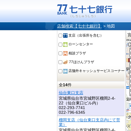
店舗検索【七十七銀行】
>
地図
支店（出張所を含む）
ローンセンター
相談プラザ
77ほけんプラザ
店舗外キャッシュサービスコーナー
全
14
件
仙台東口支店
宮城県仙台市宮城野区榴岡2-4-
22（仙台東口ビル内）
022-293-7741
022-796-6345
榴岡支店（仙台東口支店内にて営
業）
宮城県仙台市宮城野区榴岡2-4-