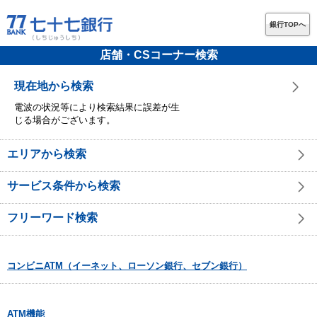
銀行TOPへ
店舗・CSコーナー検索
現在地から検索
電波の状況等により検索結果に誤差が生
じる場合がございます。
エリアから検索
サービス条件から検索
フリーワード検索
コンビニATM（イーネット、ローソン銀行、セブン銀行）
ATM機能