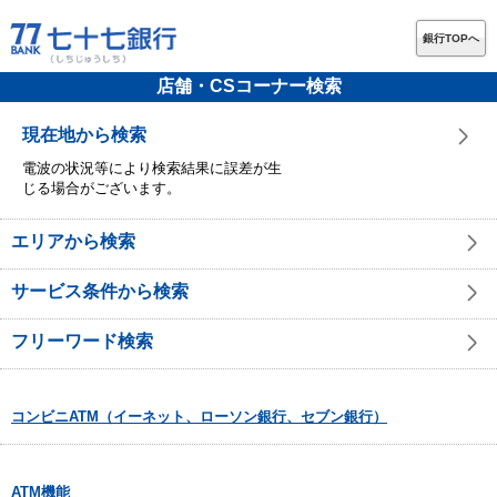
銀行TOPへ
店舗・CSコーナー検索
現在地から検索
電波の状況等により検索結果に誤差が生
じる場合がございます。
エリアから検索
サービス条件から検索
フリーワード検索
コンビニATM（イーネット、ローソン銀行、セブン銀行）
ATM機能