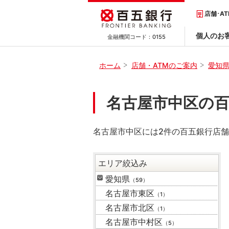
店舗･A
個人のお
金融機関コード：
0155
ホーム
店舗・ATMのご案内
愛知
名古屋市中区の百
名古屋市中区には2件の百五銀行店舗
エリア絞込み
愛知県
（59）
名古屋市東区
（1）
名古屋市北区
（1）
名古屋市中村区
（5）