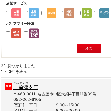
店舗サービス
バリアフリー設備
2
件見つかりました
1
～
2
件を表示
かみまえづ
上前津支店
〒460-0011 名古屋市中区大須4丁目11番39号
052-262-6105
[窓口]
平日
9:00～15:00
[ATM]
平日
8:00～20:00