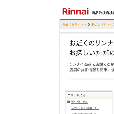
商品情報サイトへ
取扱店検索トッ
エリア絞込み
愛知県
（45）
名古屋市千種区
（1）