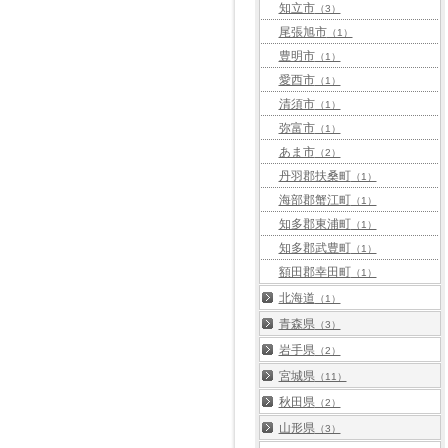
知立市
（3）
尾張旭市
（1）
豊明市
（1）
愛西市
（1）
清須市
（1）
弥富市
（1）
あま市
（2）
丹羽郡扶桑町
（1）
海部郡蟹江町
（1）
知多郡東浦町
（1）
知多郡武豊町
（1）
額田郡幸田町
（1）
北海道
（1）
青森県
（3）
岩手県
（2）
宮城県
（11）
秋田県
（2）
山形県
（3）