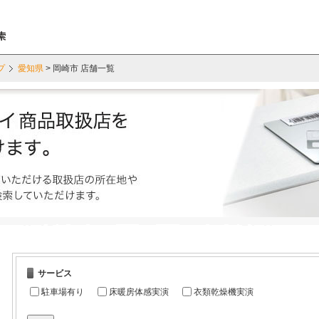
プ
愛知県
> 岡崎市 店舗一覧
サービス
駐車場有り
床暖房体感実演
衣類乾燥機実演