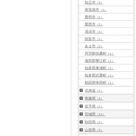
知立市
（3）
尾張旭市
（1）
豊明市
（1）
愛西市
（1）
清須市
（1）
弥富市
（1）
あま市
（2）
丹羽郡扶桑町
（1）
海部郡蟹江町
（1）
知多郡東浦町
（1）
知多郡武豊町
（1）
額田郡幸田町
（1）
北海道
（1）
青森県
（3）
岩手県
（2）
宮城県
（11）
秋田県
（2）
山形県
（3）