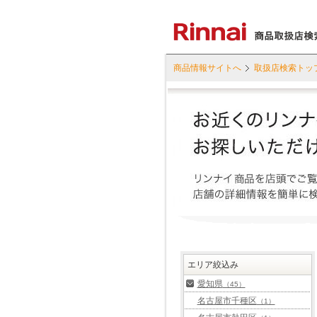
商品情報サイトへ
取扱店検索トッ
エリア絞込み
愛知県
（45）
名古屋市千種区
（1）