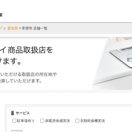
プ
愛知県
> 常滑市 店舗一覧
サービス
駐車場有り
床暖房体感実演
衣類乾燥機実演