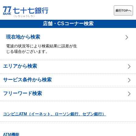
銀行TOPへ
店舗・CSコーナー検索
現在地から検索
電波の状況等により検索結果に誤差が生
じる場合がございます。
エリアから検索
サービス条件から検索
フリーワード検索
コンビニATM（イーネット、ローソン銀行、セブン銀行）
ATM機能