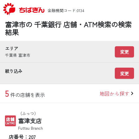
金融機関コード:0134
富津市の 千葉銀行 店舗・ATM検索の検索
結果
エリア
変更
千葉県 富津市
絞り込み
変更
5
地図から探す
件の店舗を表示
（ふっつ）
富津支店
Futtsu Branch
店番号：207