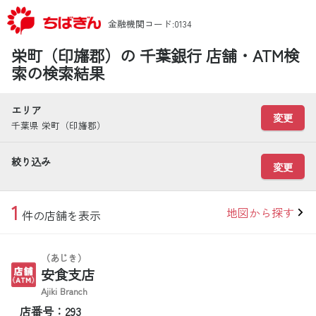
金融機関コード:0134
栄町（印旛郡）の 千葉銀行 店舗・ATM検
索の検索結果
エリア
変更
千葉県 栄町（印旛郡）
絞り込み
変更
1
地図から探す
件の店舗を表示
（あじき）
安食支店
Ajiki Branch
店番号：293