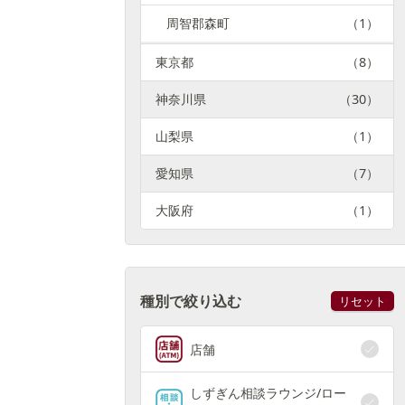
周智郡森町
（1）
東京都
（8）
神奈川県
（30）
山梨県
（1）
愛知県
（7）
大阪府
（1）
種別で絞り込む
リセット
店舗
しずぎん相談ラウンジ/ロー