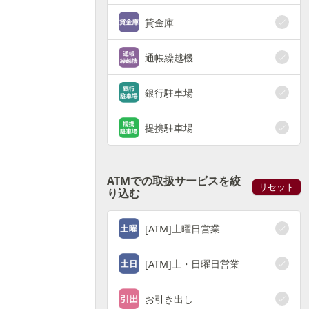
貸金庫
通帳繰越機
銀行駐車場
提携駐車場
ATMでの取扱サービスを絞
リセット
り込む
[ATM]土曜日営業
[ATM]土・日曜日営業
お引き出し