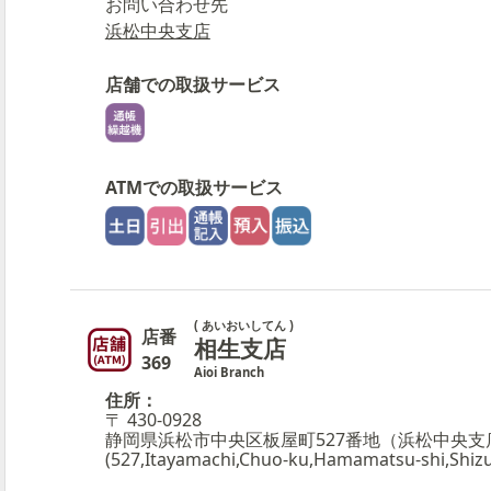
お問い合わせ先
浜松中央支店
店舗での取扱サービス
ATMでの取扱サービス
( あいおいしてん )
店番
相生支店
369
Aioi Branch
住所：
〒 430-0928
静岡県浜松市中央区板屋町527番地（浜松中央支
(527,Itayamachi,Chuo-ku,Hamamatsu-shi,Shizu