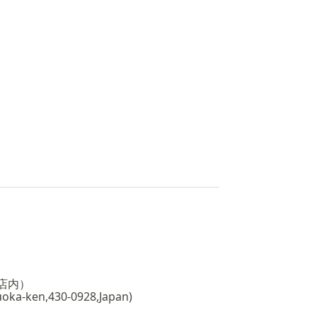
店内）
oka-ken,430-0928,Japan)